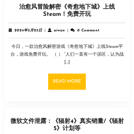
作
治愈风冒险解密《奇愈地下城》上线
人
治
Steam！免费开玩
离
愈
职
风
2024
aiwan
2024年3月23日
|
aiwan
|
0 Comment
冒
年
3
险
今日，一款治愈风解密游戏《奇愈地下城》上线Steam平
月
解
23
台，游戏免费开玩。 （ ） “人们一直有一个误区，认为战
密
日
[…]
《奇
愈
地
READ
READ MORE
下
MORE
城》
上
线
Steam！
微软文件泄露：《辐射4》真实销量/《辐射
免
微
5》计划等
费