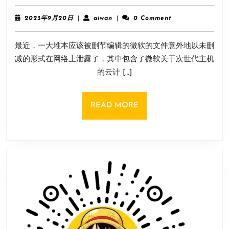
软
开
文
玩
2023
aiwan
2023年9月20日
|
aiwan
|
0 Comment
件
年
9
泄
最近，一大堆本应该被删节编辑的微软的文件意外地以未删
月
露：
20
减的形式在网络上泄露了，其中包含了微软关于次世代主机
《辐
日
的云计 […]
射
4》
真
READ
READ MORE
实
MORE
销
量/
《辐
射
5》
计
划
等