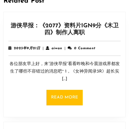
Related Post
游侠早报：《2077》资料片IGN9分《木卫
游
四》制作人离职
侠
早
2023
aiwan
2023年9月21日
|
aiwan
|
0 Comment
报：
年
9
《2077》
各位朋友早上好，来“游侠早报”看看昨晚和今晨游戏界都发
月
资
21
生了哪些不容错过的消息吧~ 1，《女神异闻录3R》超长实
料
日
[…]
片
IGN9
分
READ
READ MORE
《木
MORE
卫
四》
制