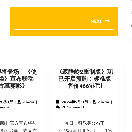
NEXT
Next
post:
即将登场！《使
《寂静岭2重制版》现
唤》宣布联动
已开启预购：标准版
劳
《寂
古墓丽影》
售价466港币!
拉
静
即
岭
2023
aiwan
2024
aiwan
9月11日
|
aiwan
|
2024年5月31日
|
aiwan
|
将
2
年
年
ment
0 Comment
9
5
登
重
月
月
场！
制
召唤》官方宣布将与
11
今日，科乐美公布了
31
《使
版》
日
日
影》联动，劳拉·克
《（Silent Hill 2）》 ，并宣