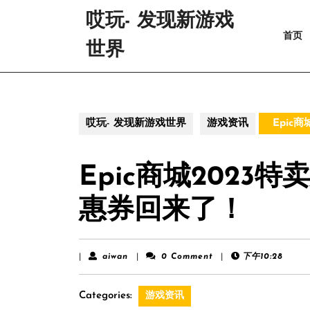
Skip
哎玩- 发现新游戏
to
首页
content
世界
Skip
to
content
哎玩- 发现新游戏世界
游戏资讯
Epic
Epic商城2023
惠券回来了！
aiwan
|
aiwan
|
0 Comment
|
下午10:28
Categories:
游戏资讯