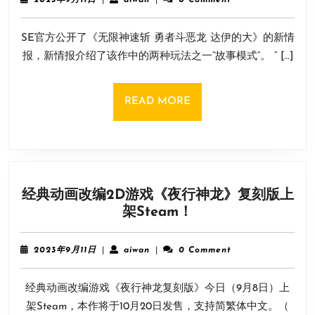
2023年9月11日
|
aiwan
|
0 Comment
恶
年
East
9
龙
SE官方公开了《无限神速斩 勇者斗恶龙 达伊的大》的新情
月
达
11
报，新情报介绍了该作中的两种玩法之一“故事模式”。 “ […]
伊
日
的
大
READ
READ MORE
冒
MORE
险》
“故
事
模
经典动画改编2D游戏《夜行神龙》复刻版上
式”
经
架Steam！
情
典
报
动
公
2023
aiwan
2023年9月11日
|
aiwan
|
0 Comment
画
年
开
9
改
经典动画改编游戏《夜行神龙复刻版》今日（9月8日）上
月
编
11
架Steam，本作将于10月20日发售，支持简繁体中文。（
2D
日