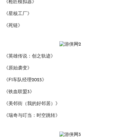
《枪匠模拟器》
《星核工厂》
《死链》
《英雄传说：创之轨迹》
《原始袭变》
《F1车队经理2023》
《铁血联盟3》
《美邻街（我的好邻居）》
《瑞奇与叮当：时空跳转》