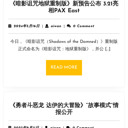
《暗影诅咒地狱重制版》新预告公布 3.21亮
《暗
相PAX East
影
诅
2024
aiwan
2024年3月16日
|
aiwan
|
0 Comment
咒
年
3
地
今日，《暗影诅咒（Shadows of the Damned）》重制版
月
狱
16
正式命名为《暗影诅咒：地狱重制版》，并公 […]
重
日
制
版》
READ
READ MORE
新
MORE
预
告
公
布
《勇者斗恶龙 达伊的大冒险》“故事模式”情
3.21
《勇
报公开
亮
者
相
斗
PAX
2023
aiwan