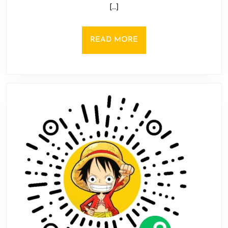
[…]
游
戏
《夜
READ
READ MORE
行
MORE
神
龙》
复
刻
版
上
架
Steam！