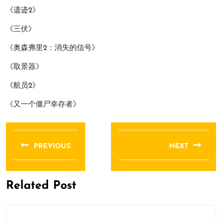
《遗迹2》
《三伏》
《奥森弗里2：消失的信号》
《取景器》
《航员2》
《又一个僵尸幸存者》
文
章
PREVIOUS
NEXT
导
Previous
Next
航
post:
post:
Related Post