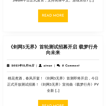
Steam平台正式发售，支持简体中文。游戏售价7 […]
游
日
戏
《世
READ
READ MORE
界
MORE
海
龟》
正
式
《剑网3无界》首轮测试招募开启 载梦行舟
发
《剑
向未来
售
网
首
3
发
2023
aiwan
2023年12月16日
|
aiwan
|
0 Comment
无
年
特
12
界》
惠
桃花煮酒，春风开宴！《剑网3无界》首测即将开启，今日
月
首
53
16
正式开放测试招募！《剑网3无界》宣传曲《载梦行舟》PV
轮
日
元
全新 […]
测
试
招
READ