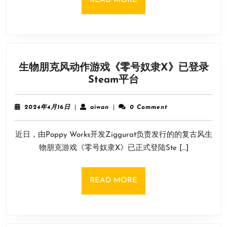
READ MORE
募
MORE
开
启
载
梦
生物朋克风动作游戏《零号奴隶X》已登录
行
生
Steam平台
舟
物
向
朋
未
2024
aiwan
2024年4月16日
|
aiwan
|
0 Comment
克
来
年
4
风
近日，由Poppy Works开发Ziggurat负责发行的的复古风生
月
动
16
物朋克游戏《零号奴隶X》已正式登陆Ste […]
作
日
游
戏
READ
READ MORE
《零
MORE
号
奴
隶