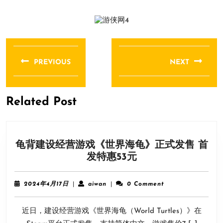
文
章
PREVIOUS
NEXT
导
Previous
Next
航
post:
post:
Related Post
龟背建设经营游戏《世界海龟》正式发售 首
龟
发特惠53元
背
建
2024
aiwan
2024年4月17日
|
aiwan
|
0 Comment
设
年
4
经
近日，建设经营游戏《世界海龟（World Turtles）》在
月
营
17