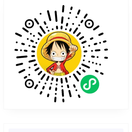
X》
已
登
录
Steam
平
台
Search