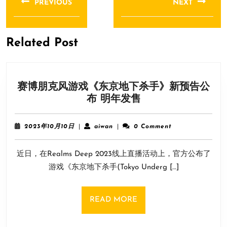
PREVIOUS
NEXT
导
Previous
Next
航
post:
post:
Related Post
赛博朋克风游戏《东京地下杀手》新预告公
赛
布 明年发售
博
朋
2023
aiwan
2023年10月10日
|
aiwan
|
0 Comment
克
年
10
风
近日，在Realms Deep 2023线上直播活动上，官方公布了
月
游
10
游戏《东京地下杀手(Tokyo Underg […]
戏
日
《东
京
READ
READ MORE
地
MORE
下