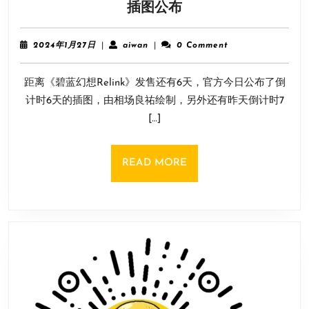
发
插图公布
相
售
2024
在
ChinaJoy
2024
aiwan
2024年1月27日
|
aiwan
|
0 Comment
即！
年
1
《碧
距离《碧蓝幻想Relink》发售还有6天，官方今日公布了倒
月
蓝
27
计时6天的插图，由相场良祐绘制，另外还有昨天倒计时7
幻
日
[…]
想
Relink》
两
READ
READ MORE
张
MORE
倒
计
时
插
图
公
布