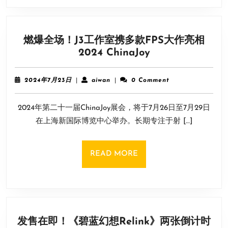
杀
手》
新
燃爆全场！J3工作室携多款FPS大作亮相
预
燃
2024 ChinaJoy
告
爆
公
全
布
2024
aiwan
2024年7月23日
|
aiwan
|
0 Comment
场！
年
明
7
J3
年
​​2024年第二十一届ChinaJoy展会，将于7月26日至7月29日
月
工
发
23
在上海新国际博览中心举办。长期专注于射 […]
作
日
售
室
携
READ
READ MORE
多
MORE
款
FPS
大
作
发售在即！《碧蓝幻想Relink》两张倒计时
亮