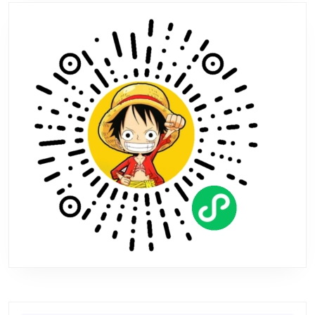
穿
霓
虹
色
皮
衣
的
男
性