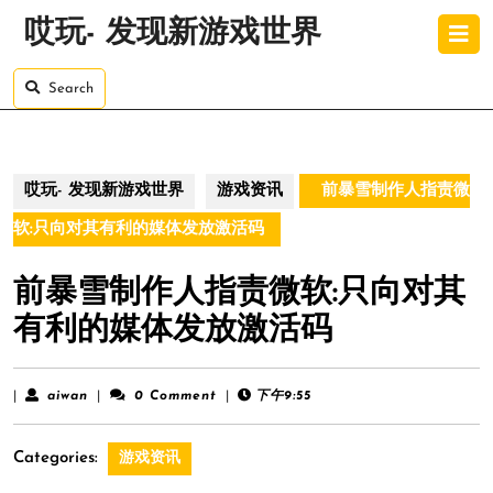
Skip
O
哎玩- 发现新游戏世界
to
B
content
Skip
Search
to
content
哎玩- 发现新游戏世界
游戏资讯
前暴雪制作人指责微
软:只向对其有利的媒体发放激活码
前暴雪制作人指责微软:只向对其
有利的媒体发放激活码
aiwan
|
aiwan
|
0 Comment
|
下午9:55
Categories:
游戏资讯