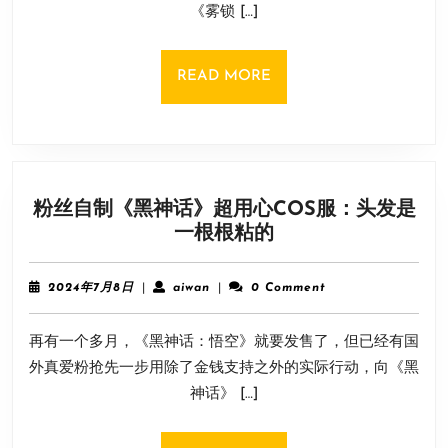
《雾锁 […]
系、
塞
尔
READ
READ MORE
达
MORE
于
一
身
的
粉丝自制《黑神话》超用心COS服：头发是
缝
粉
一根根粘的
合
丝
怪
自
2024
aiwan
2024年7月8日
|
aiwan
|
0 Comment
制
年
7
《黑
再有一个多月，《黑神话：悟空》就要发售了，但已经有国
月
神
8
外真爱粉抢先一步用除了金钱支持之外的实际行动，向《黑
话》
日
神话》 […]
超
用