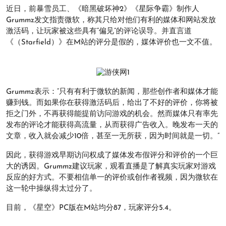
近日，前暴雪员工、《暗黑破坏神2》《星际争霸》制作人
Grummz发文指责微软，称其只给对他们有利的媒体和网站发放
激活码，让玩家被这些具有“偏见”的评论误导。并直言道
《（Starfield）》在M站的评分是假的，媒体评价也一文不值。
Grummz表示：“只有有利于微软的新闻，那些创作者和媒体才能
赚到钱。而如果你在获得激活码后，给出了不好的评价，你将被
拒之门外，不再获得能提前访问游戏的机会。然而媒体只有率先
发布的评论才能获得高流量，从而获得广告收入。晚发布一天的
文章，收入就会减少10倍，甚至一无所获，因为时间就是一切。”
因此，获得游戏早期访问权成了媒体发布假评分和评价的一个巨
大的诱因。Grummz建议玩家，观看直播是了解真实玩家对游戏
反应的好方式。不要相信单一的评价或创作者视频，因为微软在
这一轮中操纵得太过分了。
目前，《星空》PC版在M站均分87，玩家评分5.4。