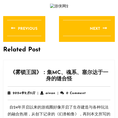
文
章
PREVIOUS
NEXT
导
Previous
Next
航
post:
post:
Related Post
《雾锁王国》：集MC、魂系、塞尔达于一
《雾
身的缝合怪
锁
王
2024
aiwan
2024年2月5日
|
aiwan
|
0 Comment
国》：
年
2
集
自24年开启以来的游戏圈好像开启了生存建造与各种玩法
月
MC、
5
的融合热潮，从创下记录的《幻兽帕鲁》，再到本文所写的
魂
日