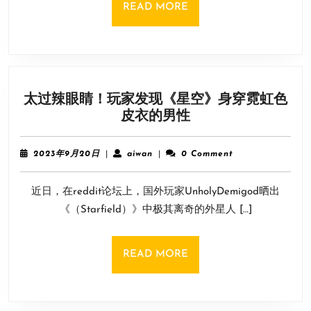
心
READ
READ MORE
COS
MORE
服：
头
发
是
太过辣眼睛！玩家发现《星空》身穿霓虹色
一
太
皮衣的男性
根
过
根
辣
粘
2023
aiwan
2023年9月20日
|
aiwan
|
0 Comment
眼
的
年
9
睛！
近日，在reddit论坛上，国外玩家UnholyDemigod晒出
月
玩
20
《（Starfield）》中极其离奇的外星人 […]
家
日
发
现
READ
READ MORE
《星
MORE
空》
身