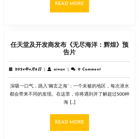
30
READ
READ MORE
个
MORE
奖
杯！
有
难
任天堂及开发商发布《无尽海洋：辉煌》预
度
任
告片
杯
天
拿
堂
白
2024
aiwan
2024年4月6日
|
aiwan
|
0 Comment
及
年
金
4
开
难
深吸一口气，跳入“幽玄之海”：一个未被的地区，每次潜水
月
发
了
6
都会带来不同的发现。在这里，你将遇到并了解超过500种
商
日
海 […]
发
布
《无
READ
READ MORE
尽
MORE
海