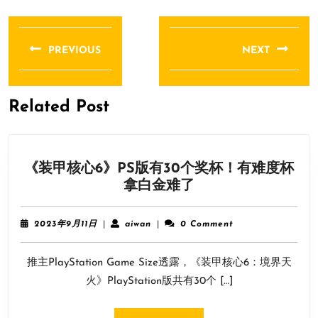
文
章
PREVIOUS
NEXT
导
Previous
Next
航
post:
post:
Related Post
《装甲核心6》PS版有30个奖杯！有难度杯
《装
拿白金难了
甲
核
2023
aiwan
2023年9月11日
|
aiwan
|
0 Comment
心
年
9
6》
推主PlayStation Game Size透露，《装甲核心6：境界天
月
PS
11
火》PlayStation版共有30个 […]
版
日
有