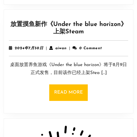
洋：
辉
煌》
放置摸鱼新作《Under the blue horizon》
预
放
上架Steam
告
置
片
摸
2024
aiwan
2024年7月30日
|
aiwan
|
0 Comment
鱼
年
7
新
桌面放置养鱼游戏《Under the blue horizon》将于8月9日
月
作
30
正式发售，目前该作已经上架Stea […]
《Under
日
the
blue
READ
READ MORE
horizon》
MORE
上
架
Steam