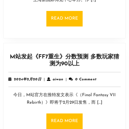
上海新国际博览中心举办。作 […]
居
日
确
认
READ
READ MORE
参
MORE
展
2023
年
ChinaJoy
M站发起《FF7重生》分数预测 多数玩家猜
BTOC
M
测为90以上
站
发
2024
aiwan
2024年2月20日
|
aiwan
|
0 Comment
起
年
2
《FF7
今日，M站官方在推特发文表示《（Final Fantasy VII
月
重
20
Rebirth）》即将于2月29日发售，而 […]
生》
日
分
数
READ
READ MORE
预
MORE