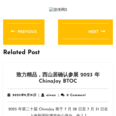
文
章
PREVIOUS
NEXT
导
Previous
Next
航
post:
post:
Related Post
致力精品，西山居确认参展 2023 年
致
ChinaJoy BTOC
力
精
2023
aiwan
2023年9月19日
|
aiwan
|
0 Comment
品，
年
9
西
2023 年第二十届 ChinaJoy 将于 7 月 28 日至 7 月 31 日在
月
山
19