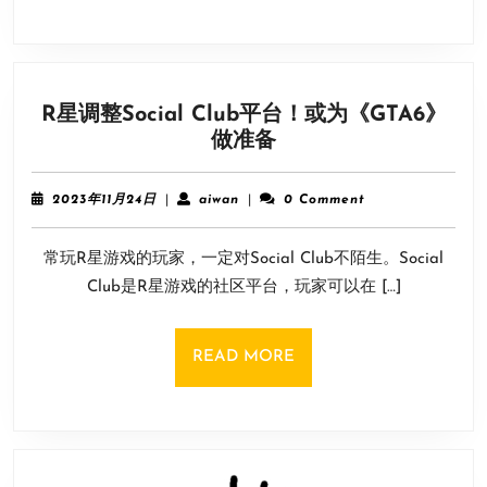
测
多
数
玩
R星调整Social Club平台！或为《GTA6》
家
R
做准备
猜
星
测
调
为
2023
aiwan
2023年11月24日
|
aiwan
|
0 Comment
整
年
90
11
Social
以
常玩R星游戏的玩家，一定对Social Club不陌生。Social
月
Club
上
24
Club是R星游戏的社区平台，玩家可以在 […]
平
日
台！
或
READ
READ MORE
为
MORE
《GTA6》
做
准
备