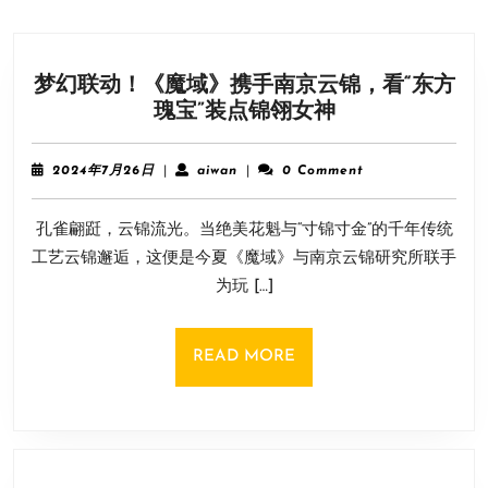
梦幻联动！《魔域》携手南京云锦，看“东方
梦
瑰宝”装点锦翎女神
幻
联
2024
aiwan
2024年7月26日
|
aiwan
|
0 Comment
动！
年
7
《魔
孔雀翩跹，云锦流光。当绝美花魁与“寸锦寸金”的千年传统
月
域》
26
工艺云锦邂逅，这便是今夏《魔域》与南京云锦研究所联手
携
日
为玩 […]
手
南
京
READ
READ MORE
云
MORE
锦，
看
“东
方