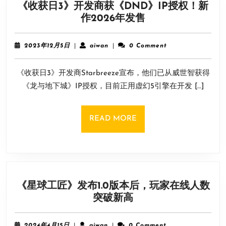
《收获日3》开发商获《DND》IP授权！新
瑰
《收
作2026年发售
宝”
获
装
日
点
2023
aiwan
2023年12月5日
|
aiwan
|
0 Comment
3》
锦
年
12
开
翎
《收获日3》开发商Starbreeze宣布，他们已从威世智获得
月
发
女
5
《龙与地下城》IP授权，目前正用虚幻5引擎在开发 […]
商
神
日
获
《DND》
READ
READ MORE
IP
MORE
授
权！
新
作
《星球工匠》发布1.0版本后，玩家在线人数
2026
《星
突破新高
年
球
发
工
售
2024
aiwan
2024年4月15日
|
aiwan
|
0 Comment