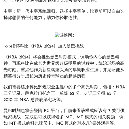
对 1，多达 16 种的战术选择让比赛变得更加轻松。
主宰：新一代主宰系统回归。选择主宰菜单，比赛前可以自由选
择你想要的任何能力，助力你轻取连胜。
>>>缅怀科比《NBA 2K24》加入曼巴挑战
《NBA 2K24》将会推出曼巴时刻模式，调动你内心的曼巴精
神，再现科比在成长为世界级超级明星的过程中，统治球场的高
光时刻。重温他作为新星崭露头角的早期职业生涯，并见证他从
精英得分手成长为历史传奇球员的超越历程。
我们需要还原科比辉煌职业生涯中的多个高光时刻，包括：NBA
三分记录、萨克拉门托之王、单场 62 分、8 记三分得 65 分、
2010 年 NBA 总决赛第七场等。
曼巴时刻也将会登陆 PC 平台，目前来看该模式应该有 7 关可供
玩家挑战，完成后可以获得诸多 MC、MT 模式的相关奖励，例
如 MT 模式的科比球员卡、MC 模式的球衣/护臂外观等等。