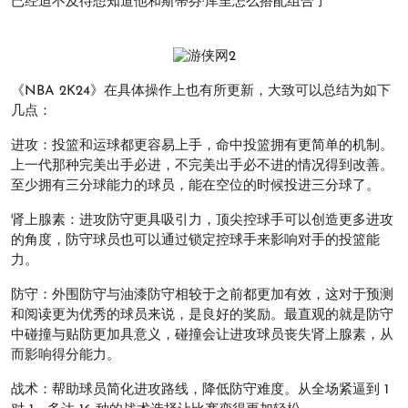
已经迫不及待想知道他和斯蒂芬·库里怎么搭配组合了~
《NBA 2K24》在具体操作上也有所更新，大致可以总结为如下
几点：
进攻：投篮和运球都更容易上手，命中投篮拥有更简单的机制。
上一代那种完美出手必进，不完美出手必不进的情况得到改善。
至少拥有三分球能力的球员，能在空位的时候投进三分球了。
肾上腺素：进攻防守更具吸引力，顶尖控球手可以创造更多进攻
的角度，防守球员也可以通过锁定控球手来影响对手的投篮能
力。
防守：外围防守与油漆防守相较于之前都更加有效，这对于预测
和阅读更为优秀的球员来说，是良好的奖励。最直观的就是防守
中碰撞与贴防更加具意义，碰撞会让进攻球员丧失肾上腺素，从
而影响得分能力。
战术：帮助球员简化进攻路线，降低防守难度。从全场紧逼到 1