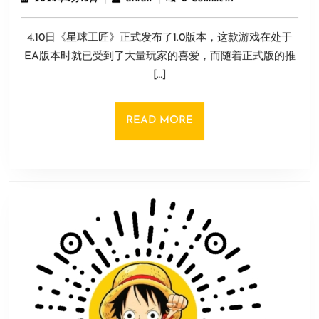
匠》
年
4
发
4.10日《星球工匠》正式发布了1.0版本，这款游戏在处于
月
布
15
EA版本时就已受到了大量玩家的喜爱，而随着正式版的推
1.0
日
[…]
版
本
后，
READ
READ MORE
玩
MORE
家
在
线
人
数
突
破
新
高