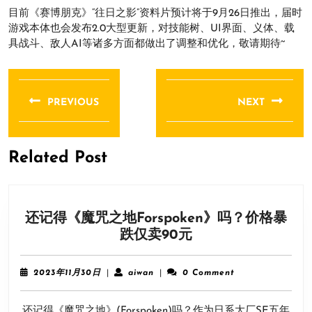
目前《赛博朋克》“往日之影”资料片预计将于9月26日推出，届时
游戏本体也会发布2.0大型更新，对技能树、UI界面、义体、载
具战斗、敌人AI等诸多方面都做出了调整和优化，敬请期待~
文
章
PREVIOUS
NEXT
导
Previous
Next
航
post:
post:
Related Post
还记得《魔咒之地Forspoken》吗？价格暴
还
跌仅卖90元
记
得
2023
aiwan
2023年11月30日
|
aiwan
|
0 Comment
《魔
年
11
咒
还记得《魔咒之地》(Forspoken)吗？作为日系大厂SE五年
月