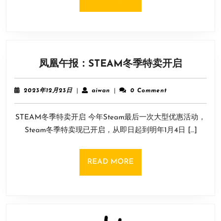
今
MORE
年
已
有
6131
凤
凤凰午报：STEAM冬季特卖开启
名
凰
员
午
工
2023
aiwan
2023年12月23日
|
aiwan
|
0 Comment
报：
年
被
12
STEAM
解
STEAM冬季特卖开启 今年Steam最后一次大型优惠活动，
月
冬
雇！
23
Steam冬季特卖现已开启，从即日起到明年1月4日 […]
季
日
特
卖
READ
READ MORE
开
MORE
启