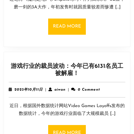
之
30
磨一剑的3A大作，年初发售时就因质量较差而惨遭 […]
地
日
Forspoken》
吗？
READ
READ MORE
价
MORE
格
暴
跌
仅
游戏行业的裁员波动：今年已有6131名员工
卖
游
被解雇！
90
戏
元
行
2023
aiwan
2023年10月11日
|
aiwan
|
0 Comment
业
年
10
的
近日，根据国外数据统计网站Video Games Layoffs发布的
月
裁
11
数据统计，今年的游戏行业面临了大规模裁员 […]
员
日
波
动：
READ
READ MORE