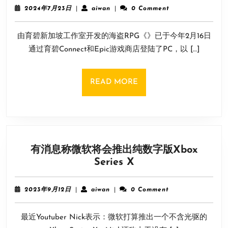
海
绑
2024
aiwan
2024年7月23日
|
aiwan
|
0 Comment
盗
年
定
7
RPG
PSN
由育碧新加坡工作室开发的海盗RPG《》已于今年2月16日
月
游
23
通过育碧Connect和Epic游戏商店登陆了PC，以 […]
戏
日
《碧
海
READ
READ MORE
黑
MORE
帆》
官
宣
8
有消息称微软将会推出纯数字版Xbox
月
有
Series X
22
消
日
息
登
2023
aiwan
2023年9月12日
|
aiwan
|
0 Comment
称
年
陆
9
微
Steam
最近Youtuber Nick表示：微软打算推出一个不含光驱的
月
软
12