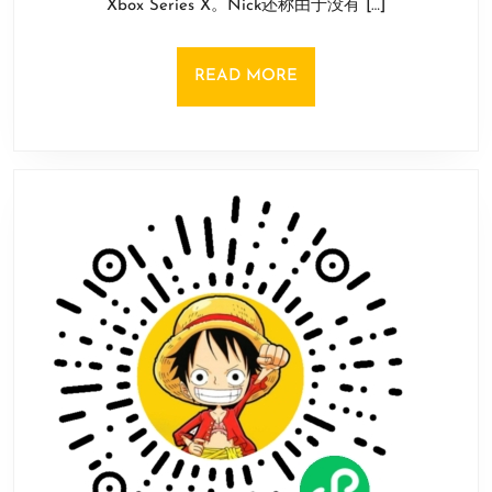
Xbox Series X。Nick还称由于没有 […]
将
日
会
推
READ
READ MORE
出
MORE
纯
数
字
版
Xbox
Series
X