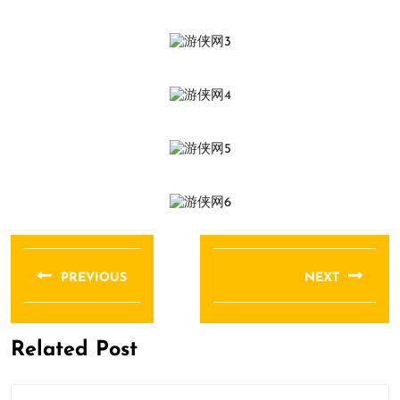
文
章
PREVIOUS
NEXT
导
Previous
Next
航
post:
post:
Related Post