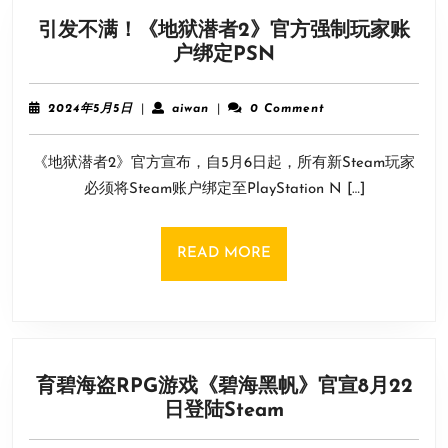
引发不满！《地狱潜者2》官方强制玩家账
引
户绑定PSN
发
不
2024
aiwan
2024年5月5日
|
aiwan
|
0 Comment
满！
年
5
《地
《地狱潜者2》官方宣布，自5月6日起，所有新Steam玩家
月
狱
5
必须将Steam账户绑定至PlayStation N […]
潜
日
者
2》
READ
READ MORE
官
MORE
方
强
制
玩
育碧海盗RPG游戏《碧海黑帆》官宣8月22
家
育
日登陆Steam
账
碧
户