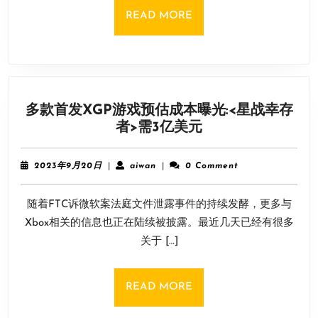
分：
READ
READ MORE
没
MORE
有
辜
负
本
多款首发XGP游戏预估成本曝光:<星战幸存
体
多
者>需3亿美元
的
款
独
首
特
2023
aiwan
2023年9月20日
|
aiwan
|
0 Comment
发
年
之
9
XGP
处
随着FTC诉微软案法庭文件泄露事件的持续发酵，更多与
月
游
20
Xbox相关的信息也正在陆续被披露。最近几天已经有很多
戏
日
关于 […]
预
估
成
READ
READ MORE
本
MORE
曝