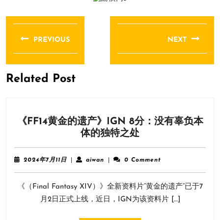
文
章
PREVIOUS
NEXT
导
Previous
Next
航
post:
post:
Related Post
《FF14黄金的遗产》IGN 8分：没有辜负本
《FF14
体的独特之处
黄
金
2024
aiwan
2024年7月11日
|
aiwan
|
0 Comment
的
年
7
遗
《（Final Fantasy XIV）》全新资料片“黄金的遗产”已于7
月
产》
11
月2日正式上线，近日，IGN为该资料片 […]
IGN
日
8