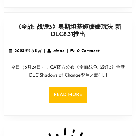
光:
<
星
《全战: 战锤3》奥斯坦基娅嬷嬷玩法 新
战
《全
DLC8.31推出
幸
战:
存
战
者
2023
aiwan
2023年9月11日
|
aiwan
|
0 Comment
锤
>
年
9
3》
需
今日（8月24日），CA官方公布《全面战争: 战锤3》全新
月
奥
3
11
DLC“Shadows of Change变革之影” […]
斯
亿
日
坦
美
基
元
READ
READ MORE
娅
MORE
嬷
嬷
玩
法