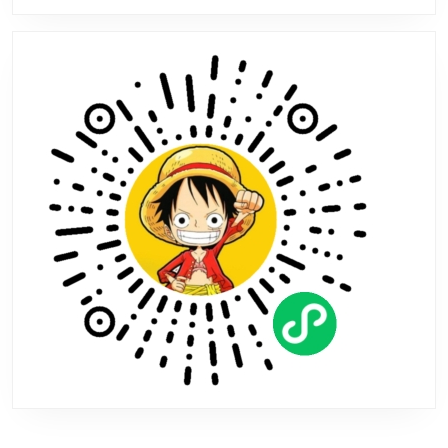
截
图：
超
酷
炫
刺
激
战
场