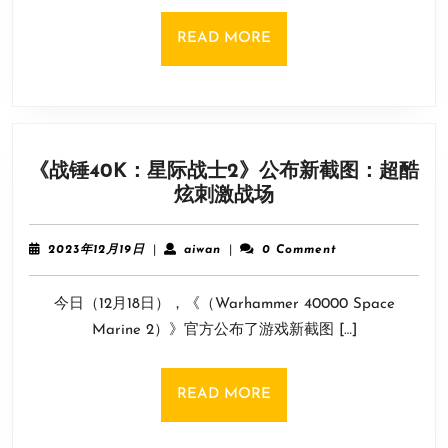
布
8
READ
READ MORE
月
MORE
29
日
登
陆
《战锤40K：星际战士2》公布新截图：超酷
至
《战
炫刺激战场
各
锤
大
40K：
游
2023
aiwan
2023年12月19日
|
aiwan
|
0 Comment
星
年
戏
12
际
平
今日（12月18日），《（Warhammer 40000 Space
月
战
台！
19
Marine 2）》官方公布了游戏新截图 […]
士
日
2》
公
READ
READ MORE
布
MORE
新