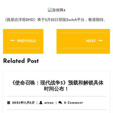
《路易吉洋馆2HD》将于5月23日登陆Switch平台，敬请期待。
文
章
PREVIOUS
NEXT
导
Previous
Next
航
post:
post:
Related Post
《使命召唤：现代战争3》预载和解锁具体
《使
时间公布！
命
召
2023
aiwan
2023年11月2日
|
aiwan
|
0 Comment
唤：
年
11