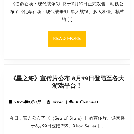
现
《使命召唤：现代战争3》将于11月10日正式发售，动视公
月
代
2
布了《使命召唤：现代战争3》单人战役、多人和僵尸模式
战
日
的 […]
争
3》
预
READ
READ MORE
载
MORE
和
解
锁
具
《星之海》宣传片公布 8月29日登陆至各大
体
《星
游戏平台！
时
之
间
海》
公
2023
aiwan
2023年9月11日
|
aiwan
|
0 Comment
宣
布！
年
9
传
今日，官方公布了《（Sea of Stars）》的宣传片。游戏将
月
片
11
于8月29日登陆PS5、Xbox Series […]
公
日