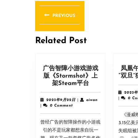
文
章
PREVIOUS
导
Previous
post:
航
Related Post
广告智障小游戏游戏
凤凰
版《Stormshot》上
“双旦
广
架Steam平台
告
2023年
智
|
0 C
2023
aiwan
2023年9月22日
|
aiwan
障
年
|
0 Comment
9
小
《漫威
月
游
曾经广告的智障操作的小游戏
22
3.15亿
戏
日
引的不是玩家都想亲自玩一
失眠组被
游