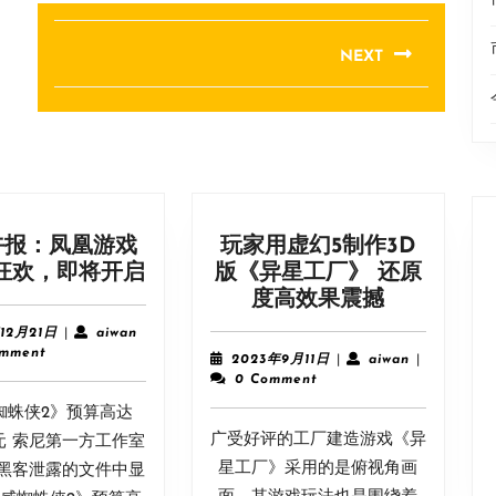
NEXT
Next
post:
午报：凤凰游戏
玩家用虚幻5制作3D
凤
”狂欢，即将开启
版《异星工厂》 还原
凰
玩
度高效果震撼
午
家
2023
aiwan
12月21日
|
aiwan
报：
用
年
omment
2023
aiwan
2023年9月11日
|
aiwan
|
12
凤
虚
年
0 Comment
月
9
凰
幻
蜘蛛侠2》预算高达
21
月
游
5
日
广受好评的工厂建造游戏《异
11
美元 索尼第一方工作室
戏
制
日
星工厂》采用的是俯视角画
黑客泄露的文件中显
“双
作