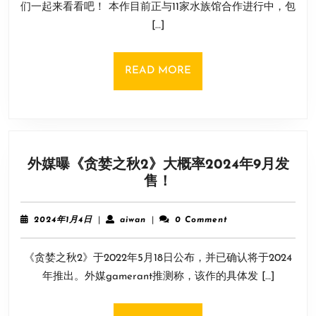
13
们一起来看看吧！ 本作目前正与11家水族馆合作进行中，包
水
日
[…]
族
馆》
水
READ
READ MORE
族
MORE
馆
合
作
宣
外媒曝《贪婪之秋2》大概率2024年9月发
传
外
售！
片
媒
公
曝
布！
2024
aiwan
2024年1月4日
|
aiwan
|
0 Comment
《贪
年
1
婪
《贪婪之秋2》于2022年5月18日公布，并已确认将于2024
月
之
4
年推出。外媒gamerant推测称，该作的具体发 […]
秋
日
2》