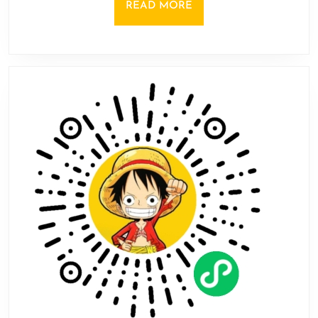
大
READ
READ MORE
概
MORE
率
2024
年
9
月
发
售！