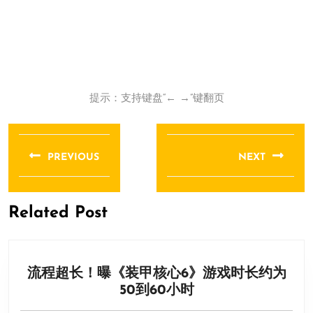
提示：支持键盘“← →”键翻页
文
章
PREVIOUS
NEXT
导
Previous
Next
航
post:
post:
Related Post
流程超长！曝《装甲核心6》游戏时长约为
流
50到60小时
程