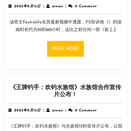
超
2023
aiwan
2023年9月13日
|
aiwan
|
0 Comment
长！
年
9
曝
油管主Fextralife在其最新视频中透露，FS告诉他《》的游
月
《装
13
戏时长约为50到60小时，这比之前任何一部《装 […]
甲
日
核
心
READ
READ MORE
6》
MORE
游
戏
时
长
《王牌钓手：欢钓水族馆》水族馆合作宣传
约
《王
片公布！
为
牌
50
钓
到
2023
aiwan
2023年9月13日
|
aiwan
|
0 Comment
手：
年
60
9
欢
小
《王牌钓手：欢钓水族馆》与水族馆15秒宣传片公布，让我
月
钓
时