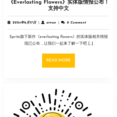
《Everlasting Flowers》实体版情报公布！
日
《Everlasting
支持中文
上
Flowers》
市！
实
2024
aiwan
2024年6月17日
|
aiwan
|
0 Comment
体
年
6
版
Sprite旗下新作《everlasting flowers》的实体版相关情报
月
情
17
现已公布，让我们一起来了解一下吧 […]
报
日
公
布！
READ
READ MORE
支
MORE
持
中
文