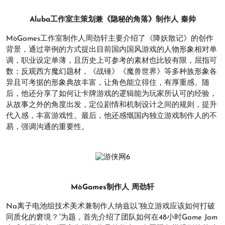
Aluba工作室主策划兼《隐秘的角落》制作人 秦帅
MòGames工作室制作人周劲轩主要介绍了《降妖散记》的创作
背景，通过举例的方式提出目前国内国风游戏的人物形象相对单
调，职业设定单薄，且历史上可参考的素材也比较有限，屈指可
数；反观西方魔幻题材，《战锤》《魔兽世界》等多种族形象各
异且可考据的形象典故丰富，让角色能立得住，有厚重感。随
后，他还分享了如何让卡牌游戏的逻辑能为玩家所认可的经验，
从故事之外的角度出发，定位剧情和机制设计之间的规则，提升
代入感，丰富游戏性。最后，他还感慨国内独立游戏制作人的不
易，强调沟通的重要性。
MòGames制作人 周劲轩
Na离子电池组技术美术兼制作人纳兹以“独立游戏应该如何打破
同质化的窘境？”为题，首先介绍了团队如何在48小时Game Jam