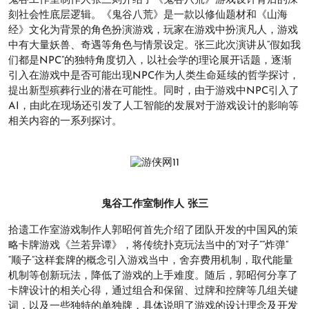
鬼谷工作室制作人张三则介绍了《鬼谷八荒》游戏设计背后的深
刻社会性底层逻辑。《鬼谷八荒》是一款以修仙题材和《山海
经》文化为背景的角色扮演游戏，玩家在游戏中扮演凡人，游戏
中有大量妖兽、奇遇等角色与情景设定。张三此次演讲从“假如我
们都是NPC”的独特角度切入，以社会学的理论展开话题，逐渐
引入在游戏中是否可能出现NPC作为人类生命延续的哲学探讨，
提出新型殡葬行业的潜在可能性。同时，由于游戏中NPC引入了
AI，由此在现场还引发了人工智能的发展对于游戏设计的影响等
相关内容的一系列探讨。
鬼谷工作室制作人 张三
拾遗工作室游戏制作人郭昭何首先介绍了团队开发的中国风的策
略卡牌游戏《兰若异谭》，将传统扑克玩法当中的“对子”“炸弹”
“顺子”这样套牌的概念引入游戏当中，舍弃费用机制，取代能量
机制等创新玩法，降低了游戏的上手难度。随后，郭昭何分享了
卡牌设计的相关心得，通过组合和保留、过牌和控牌等几组关键
词，以及一些独特的单独牌，具体说明了游戏的设计理念及开发