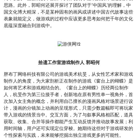
思路。此外，郭昭何还展开探讨了团队对于“中国风”的理解，中
国文化博大精深，不是某种固有的画风或讲述中国古代故事这些
表象就能定义，做游戏的过程中应该更多思考如何把千年的文化
底蕴深度融合到游戏中。
拾遗工作室游戏制作人 郭昭何
胖布丁网络科技有限公司的游戏美术杭旻，从女性艺术家和游戏
制作人的角度，为大家剖析正在制作的游戏《窗台上的蝴蝶》是
如何将艺术和游戏相结合的。《窗台上的蝴蝶》历经两位制作
人，杭旻作为第三位接手者，创新地在原有男性单一视角外，首
次加入女主角的概念，并利用自己擅长的漫画风格对场景进行设
计，漫画的分镜加上动画的呈现形式，只需少数篇幅即可将玩家
带入游戏的情景当中。交互方面，为了与叙事风格相匹配，道具
获取、收集、合并等操作都能产生互动反馈并推动故事发展；利
用时间轴，用户还可实现定位穿梭。她期待这些对于游戏研发的
个性探索与实践，未来能够挖掘出独立游戏更多的可能性。