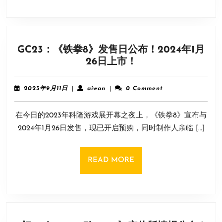
生
还
者》
改
GC23：《铁拳8》发售日公布！2024年1月
变
GC23：
26日上市！
了
《铁
游
拳
戏
2023
aiwan
2023年9月11日
|
aiwan
|
0 Comment
8》
年
界
9
发
在今日的2023年科隆游戏展开幕之夜上，《铁拳8》宣布与
月
售
11
2024年1月26日发售，现已开启预购，同时制作人亲临 […]
日
日
公
布！
READ
READ MORE
2024
MORE
年
1
月
26