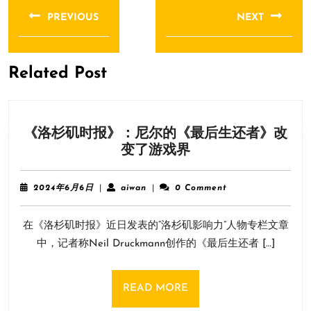
章
PREVIOUS
NEXT
导
Previous
Next
航
post:
post:
Related Post
《洛杉矶时报》：尼尔的《最后生还者》改
《洛
变了游戏界
杉
矶
2024
aiwan
2024年6月6日
|
aiwan
|
0 Comment
时
年
6
报》：
在《洛杉矶时报》近日发表的“洛杉矶影响力”人物专栏文章
月
尼
6
中，记者称Neil Druckmann创作的《最后生还者 […]
尔
日
的
《最
READ
READ MORE
后
MORE