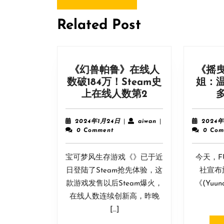
导
Previous
post:
航
Related Post
《幻兽帕鲁》在线人
《摇
数破184万！Steam史
姐：
《幻
上在线人数第2
兽
帕
2024
aiwan
2024年1月24日
|
aiwan
|
2024年
鲁》
年
0 Comment
0 Com
1
在
月
线
宝可梦风生存游戏《》已于近
24
今天，FUR
人
日
日登陆了Steam抢先体验，这
社宣布
数
款游戏发售以后Steam爆火，
《(Yuuna
破
在线人数连续创新高，昨晚
184
[…]
万！