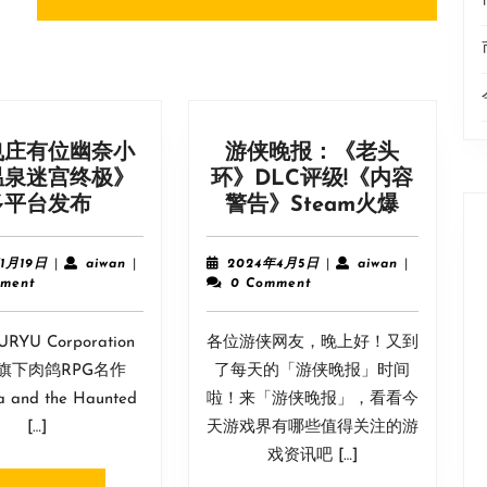
Next
post:
曳庄有位幽奈小
游侠晚报：《老头
温泉迷宫终极》
环》DLC评级!《内容
《摇
游
多平台发布
警告》Steam火爆
曳
侠
庄
晚
2024
aiwan
2024
aiwan
1月19日
|
aiwan
|
2024年4月5日
|
aiwan
|
有
报：
年
年
ment
0 Comment
1
4
位
《老
月
月
幽
头
YU Corporation
19
各位游侠网友，晚上好！又到
5
奈
环》
日
日
旗下肉鸽RPG名作
了每天的「游侠晚报」时间
小
DLC
 and the Haunted
啦！来「游侠晚报」，看看今
姐：
评
[…]
天游戏界有哪些值得关注的游
温
级!
戏资讯吧 […]
泉
《内