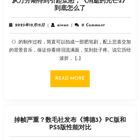
从万分期待到引起众怒，《消逝的光芒2》
从
到底怎么了
万
分
2023
aiwan
2023年12月15日
|
aiwan
|
0 Comment
期
年
12
待
《》的制作过程，简直可以拍成一部肥皂剧，配上悲喜交加
月
到
15
的背景音乐，保证你看得泪流满面，笑到肚子疼。说它历经
引
日
波折， […]
起
众
怒，
READ
READ MORE
《消
MORE
逝
的
光
芒
掉帧严重？数毛社发布《博德3》PC版和
2》
掉
PS5版性能对比
到
帧
底