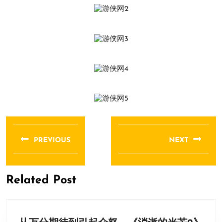
文
章
PREVIOUS
NEXT
导
Previous
Next
航
post:
post:
Related Post