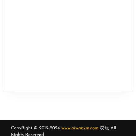
CopyRight © 2019-2024
www.aiwanxm.com
哎玩 All
Rights Reserved