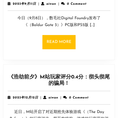
严
怎
2023
aiwan
2023年9月11日
|
aiwan
|
0 Comment
重？
么
年
9
数
了
今日（9月8日），数毛社Digital Foundry发布了
月
毛
11
《（Baldur Gate 3）》PC版和PS5版 […]
社
日
发
布
READ
READ MORE
《博
MORE
德
3》
PC
版
《浩劫前夕》M站玩家评分0.4分：彻头彻尾
和
《浩
的骗局！
PS5
劫
版
前
性
2023
aiwan
2023年12月12日
|
aiwan
|
0 Comment
夕》
年
能
12
M
对
近日，M站开启了对近期抢先体验游戏《（The Day
月
站
比
12