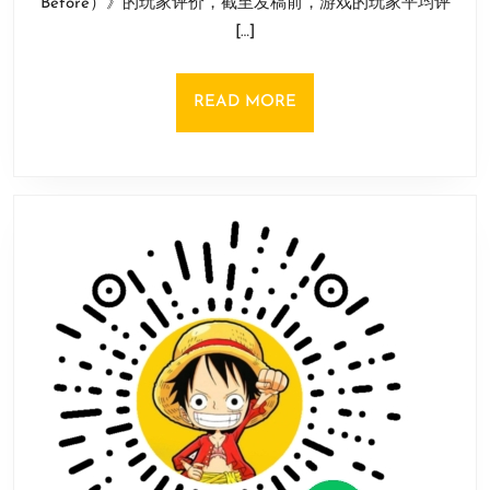
Before）》的玩家评价，截至发稿前，游戏的玩家平均评
玩
日
[…]
家
评
分
READ
READ MORE
0.4
MORE
分：
彻
头
彻
尾
的
骗
局！