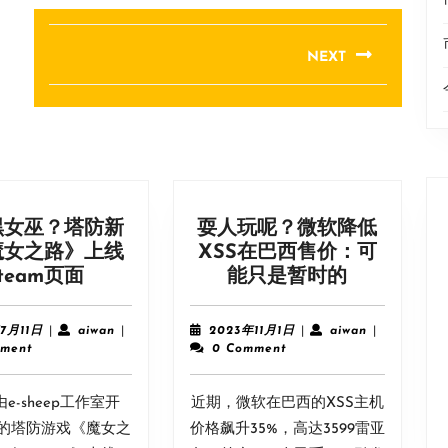
NEXT
Next
post:
黑女巫？塔防新
耍人玩呢？微软降低
魔女之路》上线
XSS在巴西售价：可
化
耍
team页面
能只是暂时的
身
人
黑
玩
2024
aiwan
2023
aiwan
7月11日
|
aiwan
|
2023年11月1日
|
aiwan
|
女
呢？
年
年
ment
0 Comment
7
11
巫？
微
月
月
塔
软
e-sheep工作室开
11
近期，微软在巴西的XSS主机
1
防
降
日
日
的塔防游戏《魔女之
价格飙升35%，高达3599雷亚
新
低