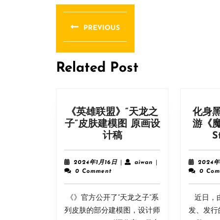
文
章
PREVIOUS
导
Previous
post:
航
Related Post
《英雄联盟》“天龙之
化身
子”皮肤建模图 原画设
游《
《英
计稿
S
雄
联
2024
aiwan
2024年1月16日
|
aiwan
|
2024年
盟》
年
0 Comment
0 Com
1
“天
月
龙
《》官方公开了“天龙之子”系
16
近日，由
之
日
列皮肤的部分建模图，设计师
发、发行
子”