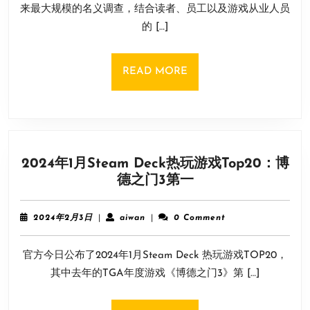
9
来最大规模的名义调查，结合读者、员工以及游戏从业人员
款
日
的 […]
最
伟
大
READ
READ MORE
游
MORE
戏：
《旷
野
之
2024年1月Steam Deck热玩游戏Top20：博
息》
2024
德之门3第一
荣
年
登
1
榜
2024
aiwan
2024年2月3日
|
aiwan
|
0 Comment
月
首!
年
2
Steam
官方今日公布了2024年1月Steam Deck 热玩游戏TOP20，
月
Deck
3
其中去年的TGA年度游戏《博德之门3》第 […]
热
日
玩