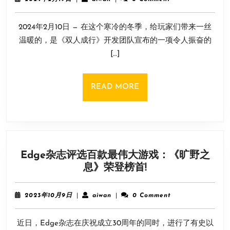
行》
年
2
2.5
2024年2月10日 — 在这个寒冷的冬季，给玩家们带来一丝
月
折
19
温暖的，是《双人成行》开发团队宣布的一项令人振奋的
超
日
[…]
值
促
销,
READ
READ MORE
共
MORE
享
冒
险
之
Edge杂志评选百款最伟大游戏：《旷野之
旅
Edge
息》荣登榜首!
仅
杂
需
志
49.5
2023
aiwan
2023年10月9日
|
aiwan
|
0 Comment
评
元！
年
10
选
近日，Edge杂志在庆祝成立30周年的同时，进行了有史以
月
百