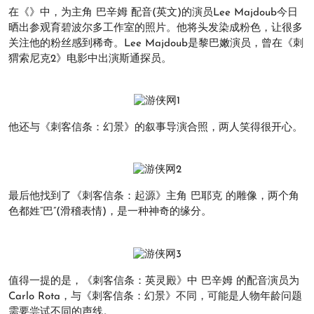
在《》中，为主角 巴辛姆 配音(英文)的演员Lee Majdoub今日
晒出参观育碧波尔多工作室的照片。他将头发染成粉色，让很多
关注他的粉丝感到稀奇。Lee Majdoub是黎巴嫩演员，曾在《刺
猬索尼克2》电影中出演斯通探员。
他还与《刺客信条：幻景》的叙事导演合照，两人笑得很开心。
最后他找到了《刺客信条：起源》主角 巴耶克 的雕像，两个角
色都姓“巴”(滑稽表情)，是一种神奇的缘分。
值得一提的是，《刺客信条：英灵殿》中 巴辛姆 的配音演员为
Carlo Rota，与《刺客信条：幻景》不同，可能是人物年龄问题
需要尝试不同的声线。