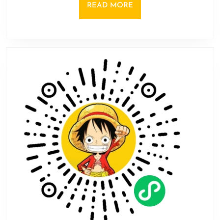
游
READ
READ MORE
戏
MORE
Top20：
博
德
之
门
3
第
一