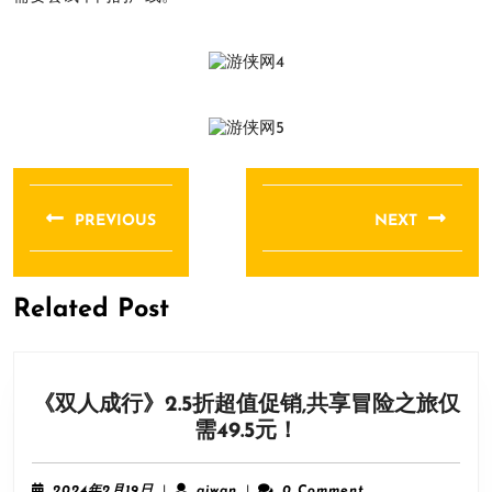
文
章
PREVIOUS
NEXT
导
Previous
Next
航
post:
post:
Related Post
《双人成行》2.5折超值促销,共享冒险之旅仅
《双
需49.5元！
人
成
2024
aiwan
2024年2月19日
|
aiwan
|
0 Comment