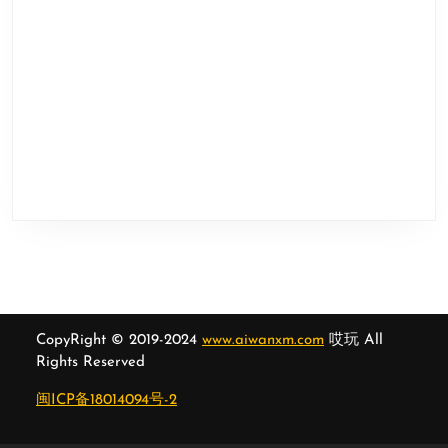
CopyRight © 2019-2024
www.aiwanxm.com
哎玩 All
Rights Reserved
闽ICP备18014094号-2