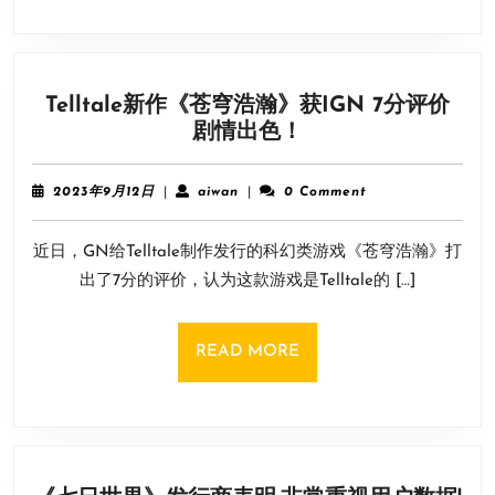
公
开！
画
面
Telltale新作《苍穹浩瀚》获IGN 7分评价
关
Telltale
剧情出色！
卡
新
全
作
面
2023
aiwan
2023年9月12日
|
aiwan
|
0 Comment
《苍
年
升
9
穹
级
近日，GN给Telltale制作发行的科幻类游戏《苍穹浩瀚》打
月
浩
12
出了7分的评价，认为这款游戏是Telltale的 […]
瀚》
日
获
IGN
READ
READ MORE
7
MORE
分
评
价
剧