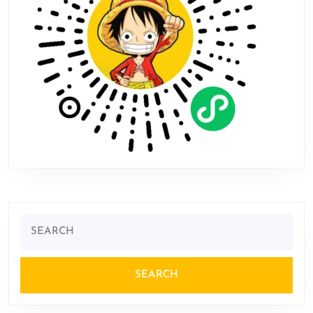
合
法
使
用
Search
for: