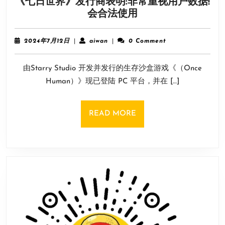
《七日世界》发行商表明:非常重视用户数据!
情
《七
会合法使用
出
日
色！
世
2024
aiwan
2024年7月12日
|
aiwan
|
0 Comment
界》
年
7
发
由Starry Studio 开发并发行的生存沙盒游戏《（Once
月
行
12
Human）》现已登陆 PC 平台，并在 […]
商
日
表
明:
READ
READ MORE
非
MORE
常
重
视
用
户
数
据!
会