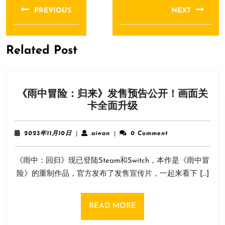
章
PREVIOUS
NEXT
导
Previous
Next
航
post:
post:
Related Post
《雨中冒险：归来》发售预告公开！画面关
《雨
卡全面升级
中
冒
2023
aiwan
2023年11月10日
|
aiwan
|
0 Comment
险：
年
11
归
《雨中：回归》现已登陆Steam和Switch，本作是《雨中冒
月
来》
10
险》的重制作品，官方发布了发售宣传片，一起来看下 […]
发
日
售
预
READ
READ MORE
告
MORE