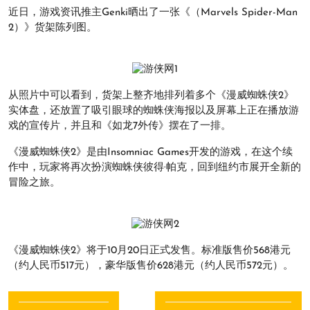
近日，游戏资讯推主Genki晒出了一张《（Marvels Spider-Man
2）》货架陈列图。
从照片中可以看到，货架上整齐地排列着多个《漫威蜘蛛侠2》
实体盘，还放置了吸引眼球的蜘蛛侠海报以及屏幕上正在播放游
戏的宣传片，并且和《如龙7外传》摆在了一排。
《漫威蜘蛛侠2》是由Insomniac Games开发的游戏，在这个续
作中，玩家将再次扮演蜘蛛侠彼得·帕克，回到纽约市展开全新的
冒险之旅。
《漫威蜘蛛侠2》将于10月20日正式发售。标准版售价568港元
（约人民币517元），豪华版售价628港元（约人民币572元）。
文