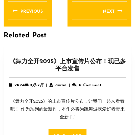
章
PREVIOUS
NEXT
导
Previous
Next
航
post:
post:
Related Post
《舞力全开2025》上市宣传片公布！现已多
《舞
平台发售
力
全
2024
aiwan
2024年10月17日
|
aiwan
|
0 Comment
开
年
10
2025》
《舞力全开2025》的上市宣传片公布，让我们一起来看看
月
上
17
吧！ 作为系列的最新作，本作必将为跳舞游戏爱好者带来
市
日
全新 […]
宣
传
片