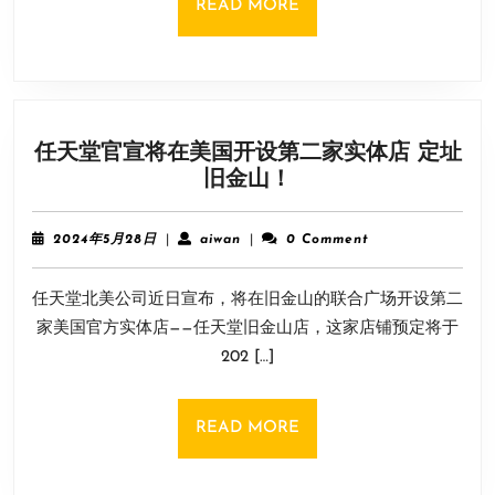
READ
READ MORE
公
MORE
布！
现
已
多
任天堂官宣将在美国开设第二家实体店 定址
平
任
旧金山！
台
天
发
堂
售
2024
aiwan
2024年5月28日
|
aiwan
|
0 Comment
官
年
5
宣
任天堂北美公司近日宣布，将在旧金山的联合广场开设第二
月
将
28
家美国官方实体店——任天堂旧金山店，这家店铺预定将于
在
日
202 […]
美
国
开
READ
READ MORE
设
MORE
第