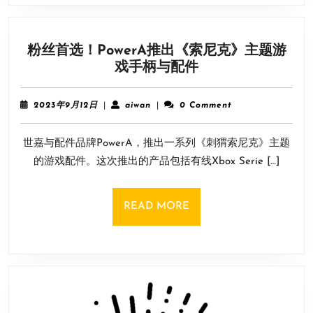
二
家
实
粉丝首选！PowerA推出《索尼克》主题游
体
粉
戏手柄与配件
店
丝
定
首
址
2023
aiwan
2023年9月12日
|
aiwan
|
0 Comment
选！
旧
年
9
PowerA
金
世嘉与配件品牌PowerA，推出一系列《刺猬索尼克》主题
月
推
山！
12
的游戏配件。这次推出的产品包括有线Xbox Serie […]
出
日
《索
尼
READ
READ MORE
克》
MORE
主
题
游
戏
手