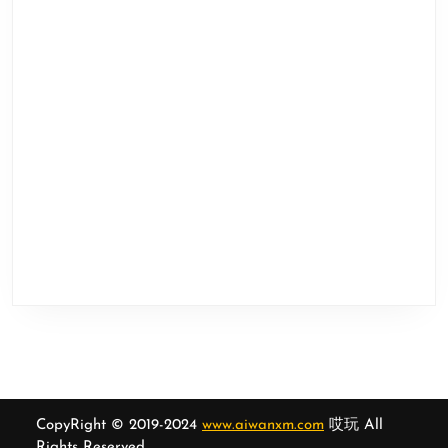
CopyRight © 2019-2024
www.aiwanxm.com
哎玩 All
Rights Reserved