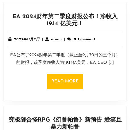
EA 2024财年第二季度财报公布！净收入
EA
19.14 亿美元！
2024
财
2023
aiwan
2023年11月2日
|
aiwan
|
0 Comment
年
年
11
第
EA公布了2024财年第二季度（截止至9月30日的三个月）
月
二
2
的财报，该季度净收入为19.14亿美元，EA CEO […]
季
日
度
财
READ
READ MORE
报
MORE
公
布！
净
收
究极缝合怪RPG《幻兽帕鲁》新预告 爱笑且
入
究
暴力新帕鲁
19.14