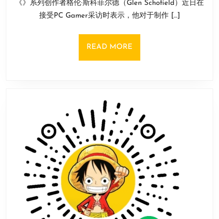
《》系列创作者格伦·斯科菲尔德（Glen Schofield）近日在
月
亡
18
接受PC Gamer采访时表示，他对于制作 […]
空
日
间》
创
READ
READ MORE
作
MORE
者
渴
望
打
造
《异
形》
游
戏