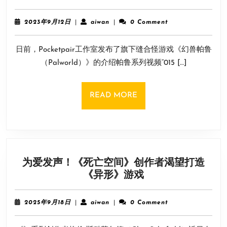
极
亿
缝
美
2023
aiwan
2023年9月12日
|
aiwan
|
0 Comment
合
年
元！
9
怪
日前，Pocketpair工作室发布了旗下缝合怪游戏《幻兽帕鲁
月
RPG《幻
12
（Palworld）》的介绍帕鲁系列视频“015 […]
兽
日
帕
鲁》
READ
READ MORE
新
MORE
预
告
爱
笑
为爱发声！《死亡空间》创作者渴望打造
且
为
《异形》游戏
暴
爱
力
发
新
2025
aiwan
2025年9月18日
|
aiwan
|
0 Comment
声！
年
帕
9
《死
鲁