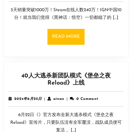
文
9
人》
字
3天销量突破1000万！Steam在线人数240万！IGN中国10
月
稳
幕
13
分！就当我们觉得《黑神话：悟空》一切都稳了的 […]
了？
日
黑
猴
READ
READ MORE
的
MORE
奖
杯
恐
怕
40人大逃杀新团队模式《堡垒之夜
真
40
Reload》上线
要
人
拱
大
手
2024
aiwan
2024年6月25日
|
aiwan
|
0 Comment
逃
年
相
6
杀
让
6月22日《》官方发布全新大逃杀模式《堡垒之夜
月
新
了
25
Reload》宣传片，只要队伍没有全军覆没，战队成员便可
团
日
复活， […]