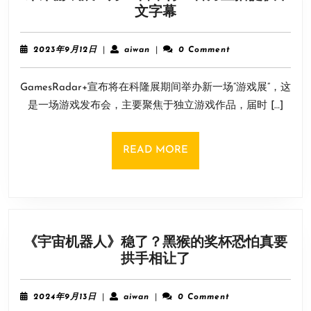
“未
文字幕
来
游
2023
aiwan
2023年9月12日
|
aiwan
|
0 Comment
戏
年
9
展”
GamesRadar+宣布将在科隆展期间举办新一场“游戏展”，这
月
8
12
是一场游戏发布会，主要聚焦于独立游戏作品，届时 […]
月
日
23
日
READ
READ MORE
举
MORE
行！
官
方
直
《宇宙机器人》稳了？黑猴的奖杯恐怕真要
播
《宇
拱手相让了
提
宙
供
机
中
2024
aiwan
2024年9月13日
|
aiwan
|
0 Comment
器
年