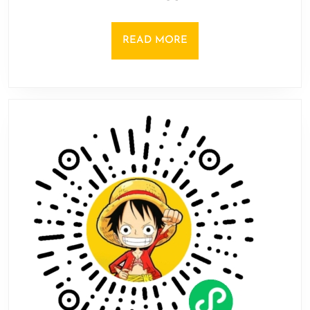
队
模
式
READ
READ MORE
《堡
MORE
垒
之
夜
Reload》
上
线