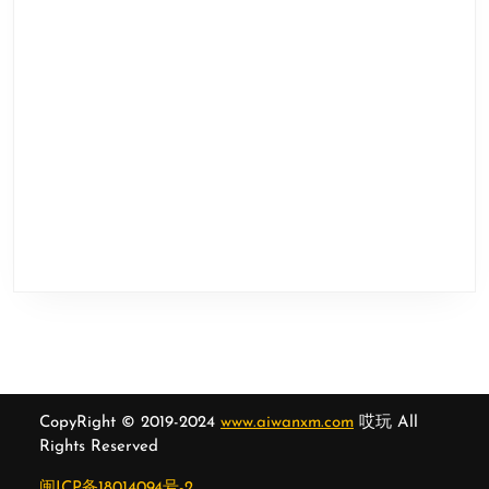
CopyRight © 2019-2024
www.aiwanxm.com
哎玩 All
Rights Reserved
闽ICP备18014094号-2