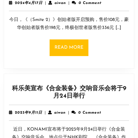
戏
鬼
2024
aiwan
2024年4月17日
|
aiwan
|
0 Comment
《神
屋
年
4
之
今日，《（Smite 2）》创始者版开启预购，售价108元，豪
月
浩
17
华创始者版售价198元，终极创世者版售价336元 […]
劫
日
2》
创
READ
READ MORE
始
MORE
者
版
预
购
科乐美宣布《合金装备》交响音乐会将于9
开
科
月24日举行
启
乐
售
美
价
2023
aiwan
2023年9月11日
|
aiwan
|
0 Comment
宣
年
108
9
布
元
近日，KONAMI宣布将于2023年9月24日举行《合金装
月
《合
11
备》交响音乐会，地点位于NHK剧院。 《合金装备》作