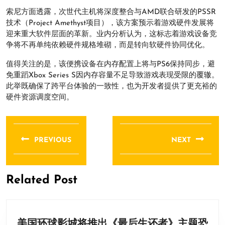
索尼方面透露，次世代主机将深度整合与AMD联合研发的PSSR
技术（Project Amethyst项目），该方案预示着游戏硬件发展将
迎来重大软件层面的革新。业内分析认为，这标志着游戏设备竞
争将不再单纯依赖硬件规格堆砌，而是转向软硬件协同优化。
值得关注的是，该便携设备在内存配置上将与PS6保持同步，避
免重蹈Xbox Series S因内存容量不足导致游戏表现受限的覆辙。
此举既确保了跨平台体验的一致性，也为开发者提供了更充裕的
硬件资源调度空间。
文
章
PREVIOUS
NEXT
导
Previous
Next
航
post:
post:
Related Post
美国环球影城将推出《最后生还者》主题恐