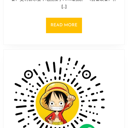
金
日
[…]
装
备》
交
READ
READ MORE
响
MORE
音
乐
会
将
于
9
月
24
日
举
行