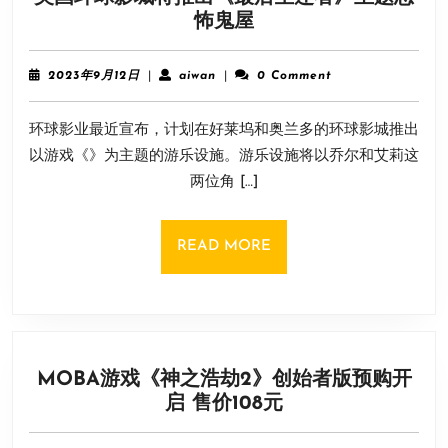
美
怖鬼屋
国
环
2023
aiwan
2023年9月12日
|
aiwan
|
0 Comment
球
年
9
影
环球影业最近宣布，计划在好莱坞和奥兰多的环球影城推出
月
城
12
以游戏《》为主题的游乐设施。游乐设施将以乔尔和艾莉这
将
日
两位角 […]
推
出
《最
READ
READ MORE
后
MORE
生
还
者》
主
MOBA游戏《神之浩劫2》创始者版预购开
题
MOBA
启 售价108元
恐
游
怖