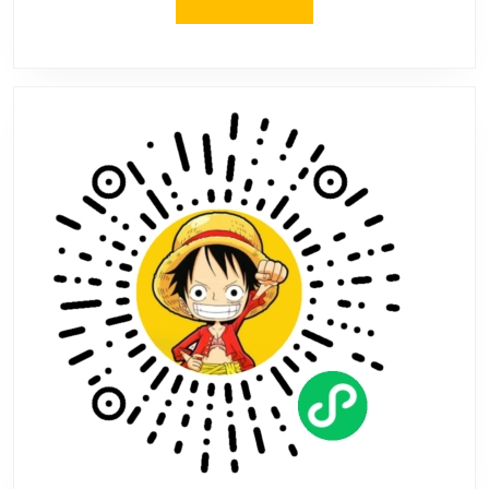
创
MORE
修
仙
沉
默”
登
榜
996
盒
子，
畅
玩
国
风
剧
情