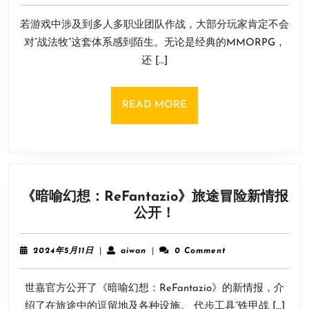
9
兽
若游戏中涉及到多人多职业团队作战，大部分玩家肯定不会
月
世
11
对“战法牧”这套体系感到陌生。无论是经典的MMORPG，
界》
日
还 […]
的
战
法
READ
READ MORE
牧，
MORE
过
往
历
史
《暗喻幻想：ReFantazio》旅途冒险新情报
与
《暗
公开！
现
喻
在
幻
发
2024
aiwan
2024年5月11日
|
aiwan
|
0 Comment
想：
展
年
5
ReFantazio》
世嘉官方公开了《暗喻幻想：ReFantazio》的新情报，介
月
旅
11
绍了在旅途中的逗留地及各种设施。 代步工具“铁甲战 […]