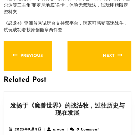
尔达等三主角“菲罗尼地底”关卡，体验无双玩法，试玩即赠限定
资料夹
《忍龙4》亚洲首秀试玩台支持双平台，玩家可感受高速战斗，
试玩成功者获原创徽章两件套
文
章
PREVIOUS
NEXT
导
Previous
Next
航
post:
post:
Related Post
发扬于《魔兽世界》的战法牧，过往历史与
发
现在发展
扬
于
2023
aiwan
2023年9月11日
|
aiwan
|
0 Comment
《魔
年