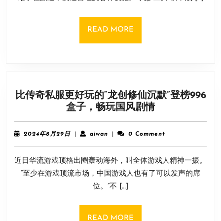
途
日
冒
险
READ
READ MORE
新
MORE
情
报
公
开！
比传奇私服更好玩的“龙创修仙沉默”登榜996
比
盒子，畅玩国风剧情
传
奇
2024
aiwan
2024年8月29日
|
aiwan
|
0 Comment
私
年
8
服
近日华流游戏顶格出圈轰动海外，叫全体游戏人精神一振。
月
更
29
“至少在游戏顶流市场，中国游戏人也有了可以发声的席
好
日
位。”不 […]
玩
的
“龙
READ
READ MORE