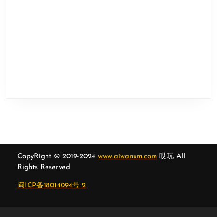
CopyRight © 2019-2024
www.aiwanxm.com
哎玩 All
Rights Reserved
闽ICP备18014094号-2