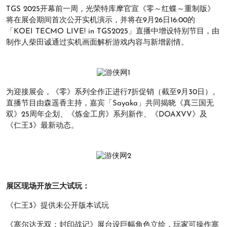
TGS 2025开幕前一周，光荣特库摩官宣《零～红蝶～重制版》
将在展会期间首次公开实机演示，并将在9月26日16:00的
「KOEI TECMO LIVE! in TGS2025」直播中增设特别节目，由
制作人柴田诚通过实机画面解析游戏内容与新增剧情。
为迎接展会，《零》系列全作正进行7折促销（截至9月30日）。
直播节目由森遥香主持，嘉宾「Sayaka」共同揭晓《真三国无
双》25周年企划、《炼金工房》系列新作、《DOAXVV》及
《仁王3》最新动态。
展区现场开放三大试玩：
《仁王3》提供未公开版本试玩
《塞尔达无双：封印战记》展台设巨幅角色立绘，玩家可操作塞