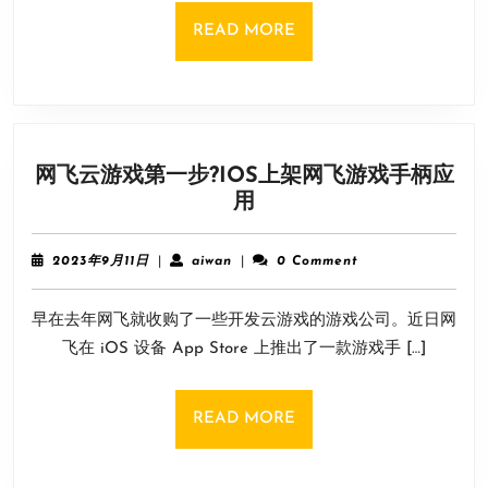
2000
READ
READ MORE
美
MORE
元
预
先
续
网飞云游戏第一步?IOS上架网飞游戏手柄应
订
网
用
了
飞
24
云
年
2023
aiwan
2023年9月11日
|
aiwan
|
0 Comment
游
年
的
9
戏
PS+会
早在去年网飞就收购了一些开发云游戏的游戏公司。近日网
月
第
员
11
飞在 iOS 设备 App Store 上推出了一款游戏手 […]
一
日
步?
IOS
READ
READ MORE
上
MORE
架