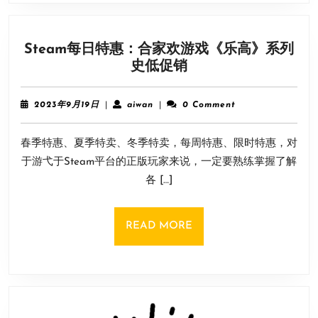
网
飞
游
Steam每日特惠：合家欢游戏《乐高》系列
戏
Steam
史低促销
手
每
柄
日
应
2023
aiwan
2023年9月19日
|
aiwan
|
0 Comment
特
年
用
9
惠：
春季特惠、夏季特卖、冬季特卖，每周特惠、限时特惠，对
月
合
19
于游弋于Steam平台的正版玩家来说，一定要熟练掌握了解
家
日
各 […]
欢
游
戏
READ
READ MORE
《乐
MORE
高》
系
列
史