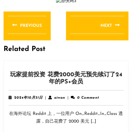
文
章
PREVIOUS
NEXT
导
Previous
Next
航
post:
post:
Related Post
玩家提前投资 花费2000美元预先续订了24
玩
年的PS+会员
家
提
2024
aiwan
2024年10月31日
|
aiwan
|
0 Comment
前
年
10
投
在海外论坛 Reddit 上，一位用户 On_Reddit_In_Class 透
月
资
31
露，自己花费了 2000 美元 […]
花
日
费