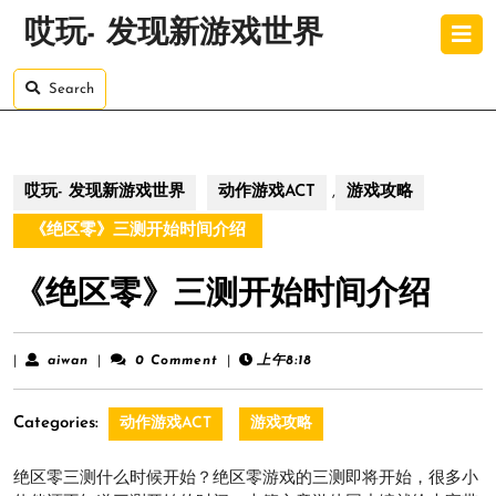
Skip
O
哎玩- 发现新游戏世界
to
B
content
Skip
Search
to
content
哎玩- 发现新游戏世界
动作游戏ACT
,
游戏攻略
《绝区零》三测开始时间介绍
《绝区零》三测开始时间介绍
aiwan
|
aiwan
|
0 Comment
|
上午8:18
Categories:
动作游戏ACT
游戏攻略
绝区零三测什么时候开始？绝区零游戏的三测即将开始，很多小