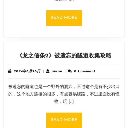
尔
茨
摩
READ
READ MORE
可
MORE
可
位
置
分
《龙
《龙之信条2》被遗忘的隧道收集攻略
享
之
信
2024
aiwan
2024年3月26日
|
aiwan
|
0 Comment
条
年
3
2》
被遗忘的隧道也是一个野外的洞穴，不过这个是有不少出口
月
被
26
的，这个地方连接的很多，有点容易绕路，不过里面没有怪
遗
日
物，玩 […]
忘
的
隧
READ
READ MORE
道
MORE