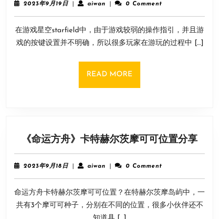
starf
2023
aiwan
2023年9月19日
|
aiwan
|
0 Comment
关
年
9
闭
在游戏星空starfield中，由于游戏较弱的操作指引，并且游
月
任
19
戏的按键设置并不明确，所以很多玩家在游玩的过程中 […]
务
日
点
显
READ
READ MORE
示
MORE
方
法
《命
《命运方舟》卡特赫尔茨摩可可位置分享
运
方
2023
aiwan
2023年9月18日
|
aiwan
|
0 Comment
舟》
年
9
卡
命运方舟卡特赫尔茨摩可可位置？在特赫尔茨摩岛屿中，一
月
特
18
共有3个摩可可种子，分别在不同的位置，很多小伙伴还不
赫
日
知道具 […]