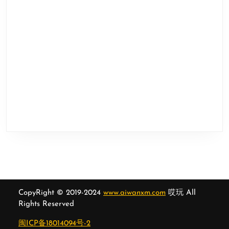
CopyRight © 2019-2024
www.aiwanxm.com
哎玩 All
Rights Reserved
闽ICP备18014094号-2