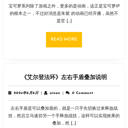
9
紫》
宝可梦系列除了游戏之外，更多的是动画，这正是宝可梦IP
月
动
22
的根本之一，不过好消息是朱紫 的动画已经开播，虽然不
画
日
是官 […]
放
映
时
READ
READ MORE
间
MORE
介
绍
《艾
《艾尔登法环》左右手盾叠加说明
尔
登
2024
aiwan
2024年6月6日
|
aiwan
|
0 Comment
法
年
6
环》
左右手盾是可以叠加盾的，就是一只手先切换过来释放战
月
左
6
技，然后立马速切另一个手释放战技，这样可以实现效果的
右
日
叠加，然 […]
手