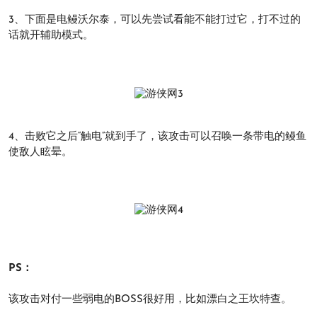
3、下面是电鳗沃尔泰，可以先尝试看能不能打过它，打不过的
话就开辅助模式。
4、击败它之后“触电”就到手了，该攻击可以召唤一条带电的鳗鱼
使敌人眩晕。
PS：
该攻击对付一些弱电的BOSS很好用，比如漂白之王坎特查。