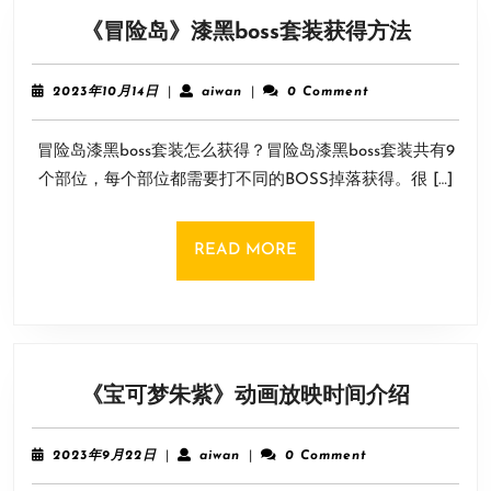
《冒
《冒险岛》漆黑boss套装获得方法
险
岛》
2023
aiwan
2023年10月14日
|
aiwan
|
0 Comment
漆
年
10
黑
冒险岛漆黑boss套装怎么获得？冒险岛漆黑boss套装共有9
月
boss
14
个部位，每个部位都需要打不同的BOSS掉落获得。很 […]
套
日
装
获
READ
READ MORE
得
MORE
方
法
《宝
《宝可梦朱紫》动画放映时间介绍
可
梦
2023
aiwan
2023年9月22日
|
aiwan
|
0 Comment
朱
年