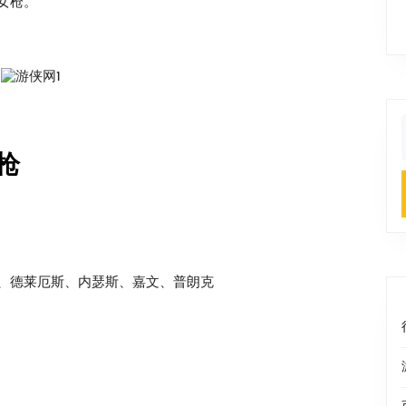
女枪。
f
枪
、德莱厄斯、内瑟斯、嘉文、普朗克