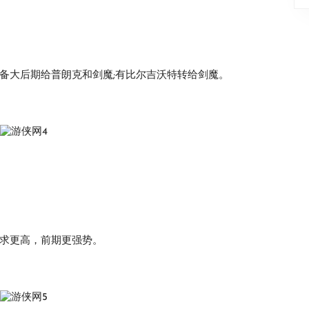
备大后期给普朗克和剑魔;有比尔吉沃特转给剑魔。
要求更高，前期更强势。