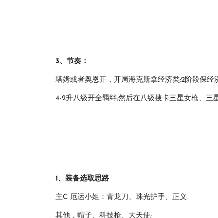
3、节奏：
塔姆或者奥恩开，开局海克斯拿经济类;2阶段保经济
4-2升八级开全羁绊;然后在八级搜卡三星女枪、三
1、装备选取思路
主C 厄运小姐：青龙刀、珠光护手、正义
其他，帽子、科技枪、大天使;