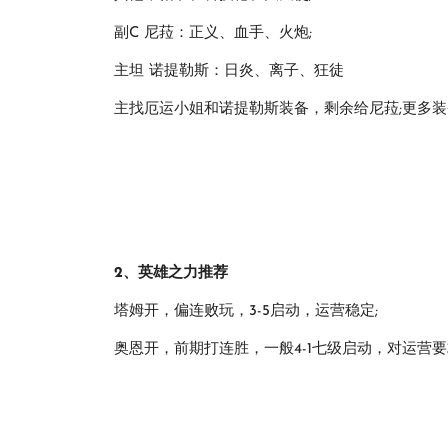
副C 尼菈：正义、血手、火炮;
主坦 诺提勒斯：日炎、离子、狂徒
主找厄运小姐和诺提勒斯装备，剩余给尼菈;更多装
2、英雄之力推荐
塔姆开，偏连败玩，3-5启动，运营稳定;
奥恩开，前期打连胜，一般4-1七级启动，对运营