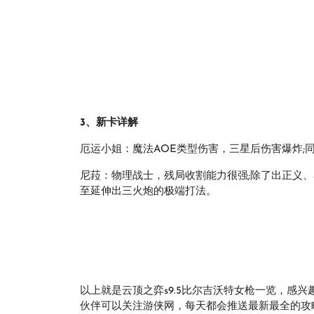
3、新卡详解
厄运小姐：魔法AOE类型伤害，三星后伤害爆炸;
尼菈：物理战士，残局收割能力很强;除了出正义
至延伸出三火炮的极端打法。
以上就是云顶之弈s9.5比尔吉沃特女枪一览，感
伙伴可以关注游侠网，每天都会推送最新最全的攻