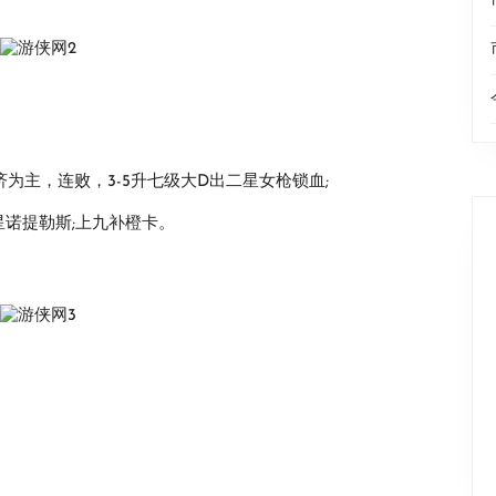
为主，连败，3-5升七级大D出二星女枪锁血;
星诺提勒斯;上九补橙卡。