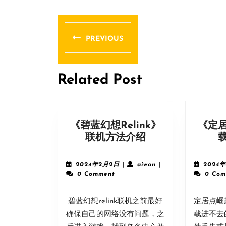
文
章
PREVIOUS
导
Previous
post:
航
Related Post
《碧蓝幻想Relink》
《定
《碧
联机方法介绍
蓝
幻
2024
aiwan
2024年2月2日
|
aiwan
|
2024
想
年
0 Comment
0 Com
2
Relink》
月
联
碧蓝幻想relink联机之前最好
2
定居点崛
机
日
确保自己的网络没有问题，之
载进不去
方