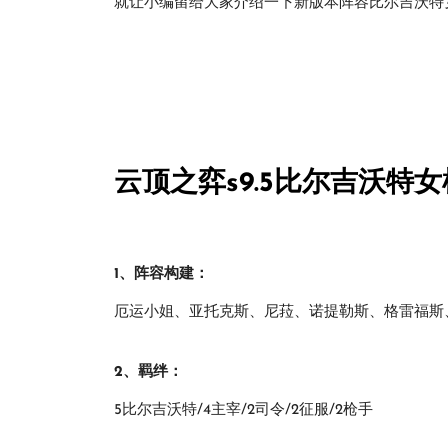
就让小编留给大家介绍一下新版本阵容比尔吉沃特
云顶之弈s9.5比尔吉沃特女
1、阵容构建：
厄运小姐、亚托克斯、尼菈、诺提勒斯、格雷福斯
2、羁绊：
5比尔吉沃特/4主宰/2司令/2征服/2枪手