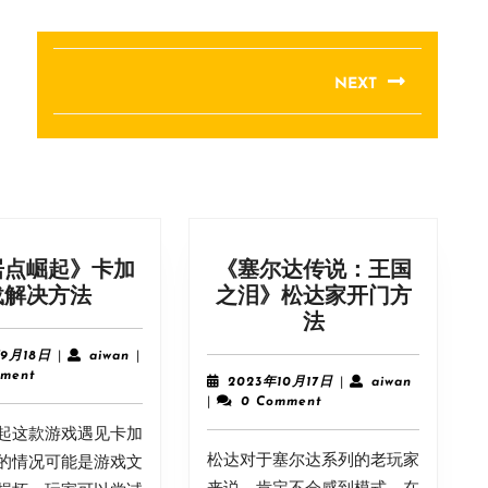
NEXT
Next
post:
居点崛起》卡加
《塞尔达传说：王国
《定
载解决方法
之泪》松达家开门方
居
《塞
法
点
尔
2024
aiwan
年9月18日
|
aiwan
|
崛
达
年
ment
2023
aiwan
2023年10月17日
|
aiwan
9
起》
传
年
|
0 Comment
月
10
卡
说：
起这款游戏遇见卡加
18
月
加
王
日
松达对于塞尔达系列的老玩家
17
的情况可能是游戏文
载
国
日