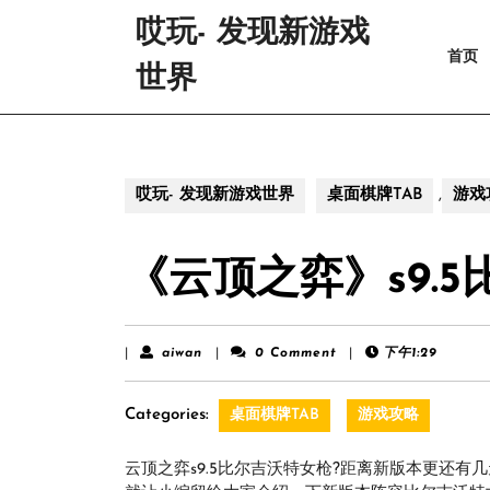
Skip
哎玩- 发现新游戏
to
首页
content
世界
Skip
to
content
哎玩- 发现新游戏世界
桌面棋牌TAB
,
游戏
《云顶之弈》s9.
aiwan
|
aiwan
|
0 Comment
|
下午1:29
Categories:
桌面棋牌TAB
游戏攻略
云顶之弈s9.5比尔吉沃特女枪?距离新版本更还