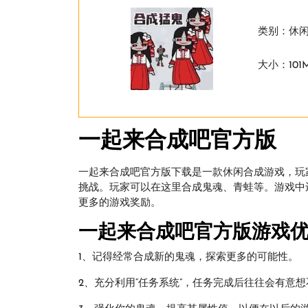
类别：休
大小：101
一起来合成吧官方版
一起来合成吧官方版下载是一款休闲合成游戏，玩
挑战。玩家可以在这里合成鬼魂、青蛙等。游戏中
更多的游戏奖励。
一起来合成吧官方版游戏
1、记得经常合成新的鬼魂，探索更多的可能性。
2、充分利用“任务系统”，任务完成后往往会有意