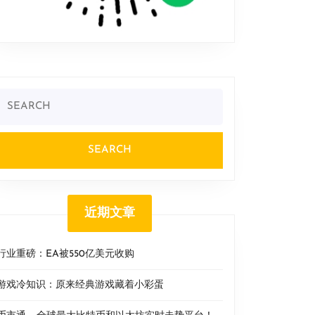
Search
or:
近期文章
行业重磅：EA被550亿美元收购
游戏冷知识：原来经典游戏藏着小彩蛋