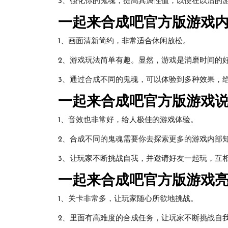
3、强化你的鬼魂，提高其属性值，以便在以后的
一起来合成吧官方版游戏
1、画面清新简约，非常适合休闲放松。
2、游戏玩法简单有趣。显然，游戏是消磨时间的
3、通过合成不同的鬼魂，可以体验到多种效果，
一起来合成吧官方版游戏
1、音效也非常好，给人极佳的游戏体验。
2、合成不同的鬼魂需要你去探索更多的游戏内部
3、让玩家不断挑战自我，并邀请好友一起玩，互相
一起来合成吧官方版游戏
1、关卡非常多，让玩家随心所欲地挑战。
2、里面有高难度的合成任务，让玩家不断挑战自