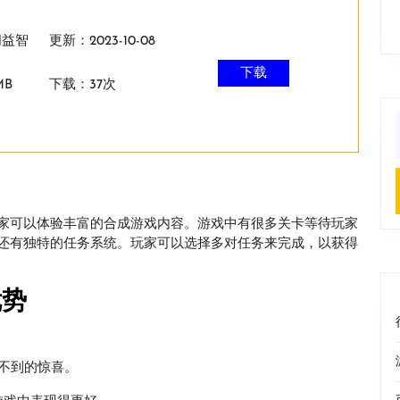
闲益智
更新：2023-10-08
下载
MB
下载：37次
f
家可以体验丰富的合成游戏内容。游戏中有很多关卡等待玩家
还有独特的任务系统。玩家可以选择多对任务来完成，以获得
优势
想不到的惊喜。