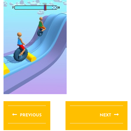
文
章
PREVIOUS
NEXT
导
Previous
Next
航