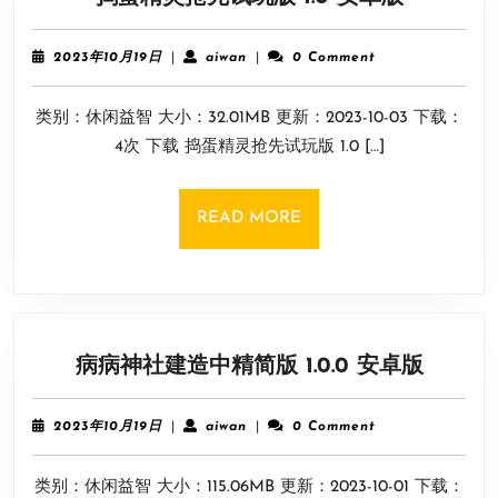
蛋
精
2023
aiwan
2023年10月19日
|
aiwan
|
0 Comment
灵
年
10
抢
类别：休闲益智 大小：32.01MB 更新：2023-10-03 下载：
月
先
19
4次 下载 捣蛋精灵抢先试玩版 1.0 […]
试
日
玩
版
READ
READ MORE
1.0
MORE
安
卓
版
病
病病神社建造中精简版 1.0.0 安卓版
病
神
2023
aiwan
2023年10月19日
|
aiwan
|
0 Comment
社
年
10
建
类别：休闲益智 大小：115.06MB 更新：2023-10-01 下载：
月