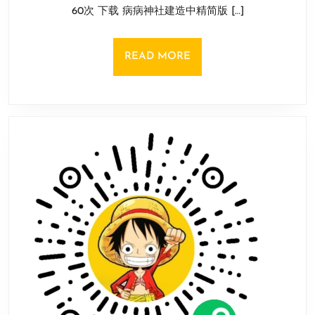
造
19
60次 下载 病病神社建造中精简版 […]
中
日
精
简
READ
READ MORE
版
MORE
1.0.0
安
卓
版