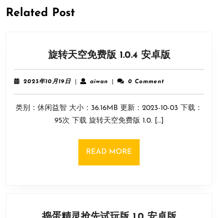
post:
post:
Related Post
旋
旋转天空免费版 1.0.4 安卓版
转
天
2023
aiwan
2023年10月19日
|
aiwan
|
0 Comment
空
年
10
免
类别：休闲益智 大小：36.16MB 更新：2023-10-03 下载：
月
费
19
95次 下载 旋转天空免费版 1.0. […]
版
日
1.0.4
安
READ
READ MORE
卓
MORE
版
捣
捣蛋精灵抢先试玩版 1.0 安卓版