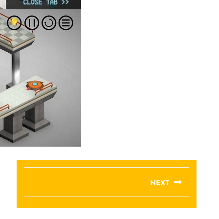
NEXT
Next
post: