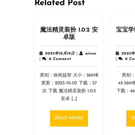
航
Related Post
魔法精灵装扮 1.0.2 安
宝宝学数字
魔
卓版
法
精
2023
aiwan
2023年10月19日
|
aiwan
2023年
灵
年
|
0 Comment
|
0 C
10
装
月
扮
类别：休闲益智 大小：26MB
19
类别：
1.0.2
日
更新：2023-10-03 下载：37
45.36M
安
次 下载 魔法精灵装扮 1.0.2
下载：4
卓
安卓 […]
版
READ
READ MORE
R
MORE