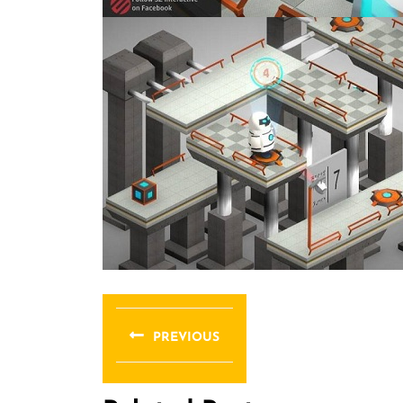
文
章
PREVIOUS
导
Previous
post: