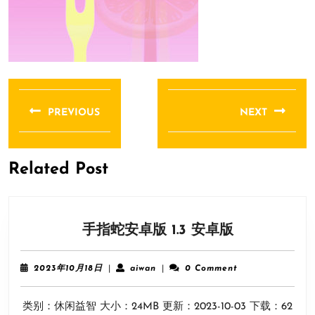
文
章
PREVIOUS
NEXT
导
Previous
Next
航
post:
post:
Related Post
手
手指蛇安卓版 1.3 安卓版
指
蛇
2023
aiwan
2023年10月18日
|
aiwan
|
0 Comment
安
年
10
卓
类别：休闲益智 大小：24MB 更新：2023-10-03 下载：62
月
版