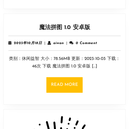
版
魔
魔法拼图 1.0 安卓版
法
拼
2023
aiwan
2023年10月18日
|
aiwan
|
0 Comment
图
年
10
1.0
类别：休闲益智 大小：78.56MB 更新：2023-10-03 下载：
月
安
18
46次 下载 魔法拼图 1.0 安卓版 […]
卓
日
版
READ
READ MORE
MORE