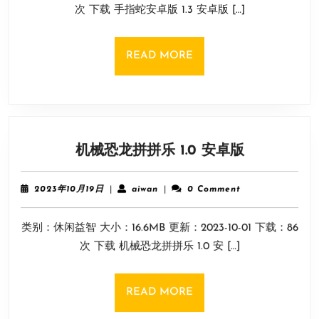
18
次 下载 手指蛇安卓版 1.3 安卓版 […]
1.3
日
安
卓
READ
READ MORE
版
MORE
机
机械恐龙拼拼乐 1.0 安卓版
械
恐
2023
aiwan
2023年10月19日
|
aiwan
|
0 Comment
龙
年
10
拼
类别：休闲益智 大小：16.6MB 更新：2023-10-01 下载：86
月
拼
19
次 下载 机械恐龙拼拼乐 1.0 安 […]
乐
日
1.0
安
READ
READ MORE
卓
MORE