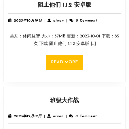
阻
阻止他们 1.1.2 安卓版
止
他
2023
aiwan
2023年10月19日
|
aiwan
|
0 Comment
们
年
10
1.1.2
类别：休闲益智 大小：37MB 更新：2023-10-01 下载：85
月
安
19
次 下载 阻止他们 1.1.2 安卓版 […]
卓
日
版
READ
READ MORE
MORE
班
班级大作战
级
大
2023
aiwan
2023年12月12日
|
aiwan
|
0 Comment
作
年
12
战