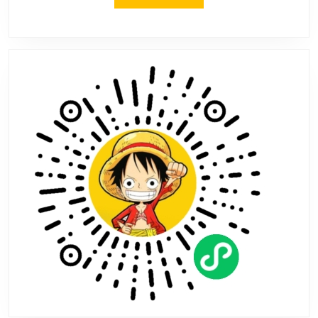
手
MORE
游
1.21.0
安
卓
版