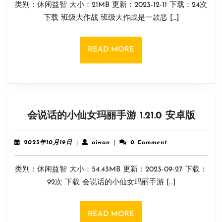
类别：休闲益智 大小：21MB 更新：2023-12-11 下载：24次
月
12
下载 班级大作战 班级大作战是一款恶 […]
日
READ
READ MORE
MORE
会
会说话的小仙女玛丽手游 1.21.0 安卓版
说
话
2023
aiwan
2023年10月19日
|
aiwan
|
0 Comment
的
年
10
小
类别：休闲益智 大小：54.43MB 更新：2023-09-27 下载：
月
仙
19
92次 下载 会说话的小仙女玛丽手游 […]
女
日
玛
丽
READ
READ MORE