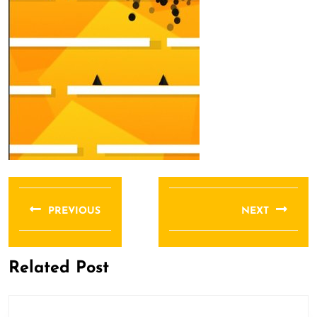
文
章
PREVIOUS
NEXT
导
Previous
Next
航
post:
post:
Related Post