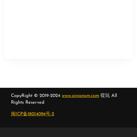
CopyRight © 2019-2024
www.aiwanxm.com
哎玩 All
Rights Reserved
闽ICP备18014094号-2
Scroll